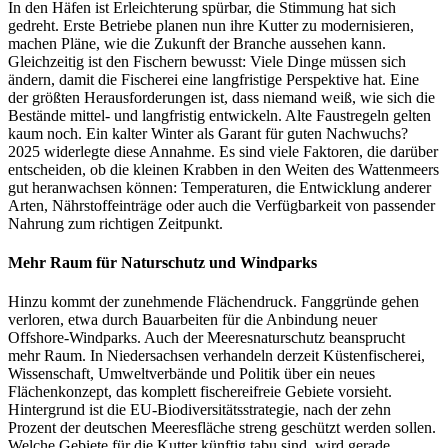
In den Häfen ist Erleichterung spürbar, die Stimmung hat sich
gedreht. Erste Betriebe planen nun ihre Kutter zu modernisieren,
machen Pläne, wie die Zukunft der Branche aussehen kann.
Gleichzeitig ist den Fischern bewusst: Viele Dinge müssen sich
ändern, damit die Fischerei eine langfristige Perspektive hat. Eine
der größten Herausforderungen ist, dass niemand weiß, wie sich die
Bestände mittel- und langfristig entwickeln. Alte Faustregeln gelten
kaum noch. Ein kalter Winter als Garant für guten Nachwuchs?
2025 widerlegte diese Annahme. Es sind viele Faktoren, die darüber
entscheiden, ob die kleinen Krabben in den Weiten des Wattenmeers
gut heranwachsen können: Temperaturen, die Entwicklung anderer
Arten, Nährstoffeinträge oder auch die Verfügbarkeit von passender
Nahrung zum richtigen Zeitpunkt.
Mehr Raum für Naturschutz und Windparks
Hinzu kommt der zunehmende Flächendruck. Fanggründe gehen
verloren, etwa durch Bauarbeiten für die Anbindung neuer
Offshore-Windparks. Auch der Meeresnaturschutz beansprucht
mehr Raum. In Niedersachsen verhandeln derzeit Küstenfischerei,
Wissenschaft, Umweltverbände und Politik über ein neues
Flächenkonzept, das komplett fischereifreie Gebiete vorsieht.
Hintergrund ist die EU-Biodiversitätsstrategie, nach der zehn
Prozent der deutschen Meeresfläche streng geschützt werden sollen.
Welche Gebiete für die Kutter künftig tabu sind, wird gerade