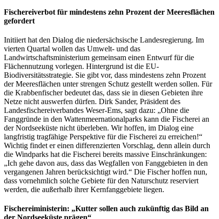
Fischereiverbot für mindestens zehn Prozent der Meeresflächen
gefordert
Initiiert hat den Dialog die niedersächsische Landesregierung. Im
vierten Quartal wollen das Umwelt- und das
Landwirtschaftsministerium gemeinsam einen Entwurf für die
Flächennutzung vorlegen. Hintergrund ist die EU-
Biodiversitätsstrategie. Sie gibt vor, dass mindestens zehn Prozent
der Meeresflächen unter strengen Schutz gestellt werden sollen. Für
die Krabbenfischer bedeutet das, dass sie in diesen Gebieten ihre
Netze nicht auswerfen dürfen. Dirk Sander, Präsident des
Landesfischereiverbandes Weser-Ems, sagt dazu: „Ohne die
Fanggründe in den Wattenmeernationalparks kann die Fischerei an
der Nordseeküste nicht überleben. Wir hoffen, im Dialog eine
langfristig tragfähige Perspektive für die Fischerei zu erreichen!“
Wichtig findet er einen differenzierten Vorschlag, denn allein durch
die Windparks hat die Fischerei bereits massive Einschränkungen:
„Ich gehe davon aus, dass das Wegfallen von Fanggebieten in den
vergangenen Jahren berücksichtigt wird.“ Die Fischer hoffen nun,
dass vornehmlich solche Gebiete für den Naturschutz reserviert
werden, die außerhalb ihrer Kernfanggebiete liegen.
Fischereiministerin: „Kutter sollen auch zukünftig das Bild an
der Nordseeküste prägen“