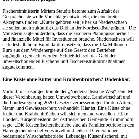
Fischereiministerin Miriam Staudte betonte zum Auftakt der
Gespräche, sie wolle Vorschläge entwickeln, die eine breite
Akzeptanz finden: „Kutter gehören seit je her zu Niedersachsen –
sie sollen auch zukünftig das Bild an der Nordseeküste prägen.“ Die
Ministerin sagte außerdem, dass die Fischerei Planungssicherheit
und finanzielle Mittel für Investitionen brauche. Niedersachsen will
sich deshalb beim Bund dafür einsetzen, dass die 134 Millionen
Euro aus dem Windenergie-auf-See-Gesetz den Betrieben
zugänglich gemacht werden. Schließlich soll das Geld der
umweltschonenden Fischerei und Fischereistrukturmaßnahmen
zugutekommen.
Eine Küste ohne Kutter und Krabbenbrötchen? Undenkbar!
Vorbild für Lösungen könnte der „Niedersächsische Weg“ sein. Mit
dieser Vereinbarung hatten Umweltverbände, Landwirtschaft und
die Landesregierung 2020 Gesetzesverbesserungen für den Arten-,
Natur- und Gewässerschutz verhandelt. Klar ist: Eine Küste ohne
Kutter und Krabbenbrötchen will sich niemand vorstellen. Hilke
Looden, Bürgermeisterin der ostfriesischen Gemeinde Krummhörn
sagte: „Die Küstenfischereibetriebe sind als Familienbetriebe in den
Hafengemeinden tief verwurzelt und teils seit Generationen
bedeutende Wirtschaftsbetriebe. Lebendige Küstenfischerei, mit