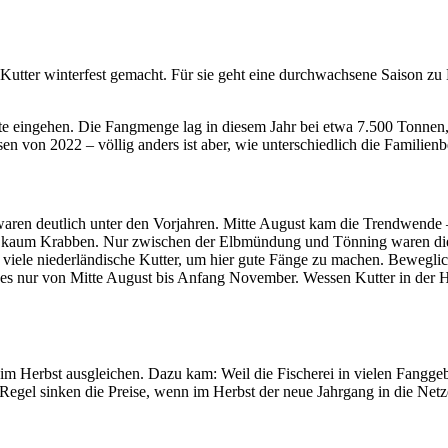
 Kutter winterfest gemacht. Für sie geht eine durchwachsene Saison z
hte eingehen. Die Fangmenge lag in diesem Jahr bei etwa 7.500 Tonnen
n von 2022 – völlig anders ist aber, wie unterschiedlich die Familienb
 waren deutlich unter den Vorjahren. Mitte August kam die Trendwende 
s kaum Krabben. Nur zwischen der Elbmündung und Tönning waren die N
 viele niederländische Kutter, um hier gute Fänge zu machen. Beweglic
 es nur von Mitte August bis Anfang November. Wessen Kutter in der H
m Herbst ausgleichen. Dazu kam: Weil die Fischerei in vielen Fanggebie
 Regel sinken die Preise, wenn im Herbst der neue Jahrgang in die Net