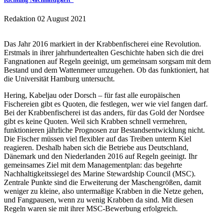
Redaktion
02 August 2021
Das Jahr 2016 markiert in der Krabbenfischerei eine Revolution.
Erstmals in ihrer jahrhundertealten Geschichte haben sich die drei
Fangnationen auf Regeln geeinigt, um gemeinsam sorgsam mit dem
Bestand und dem Wattenmeer umzugehen. Ob das funktioniert, hat
die Universität Hamburg untersucht.
Hering, Kabeljau oder Dorsch – für fast alle europäischen
Fischereien gibt es Quoten, die festlegen, wer wie viel fangen darf.
Bei der Krabbenfischerei ist das anders, für das Gold der Nordsee
gibt es keine Quoten. Weil sich Krabben schnell vermehren,
funktionieren jährliche Prognosen zur Bestandsentwicklung nicht.
Die Fischer müssen viel flexibler auf das Treiben unterm Kiel
reagieren. Deshalb haben sich die Betriebe aus Deutschland,
Dänemark und den Niederlanden 2016 auf Regeln geeinigt. Ihr
gemeinsames Ziel mit dem Managementplan: das begehrte
Nachhaltigkeitssiegel des Marine Stewardship Council (MSC).
Zentrale Punkte sind die Erweiterung der Maschengrößen, damit
weniger zu kleine, also untermaßige Krabben in die Netze gehen,
und Fangpausen, wenn zu wenig Krabben da sind. Mit diesen
Regeln waren sie mit ihrer MSC-Bewerbung erfolgreich.