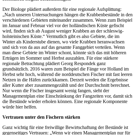
Der Biologe plädiert außerdem für eine regionale Aufsplittung:
„Nach unseren Untersuchungen hängen die Krabbenbestände in den
verschiedenen Gebieten miteinander zusammen. Wenn zum Beispiel
im Januar und Februar viel vor der holländischen Küste gefischt
wird, finden sich ab August weniger Krabben an der schleswig-
holsteinischen Küste.“ Vermutlich gibt es also Gebiete, die im
Winter als Kinderstube dienen, wo viele Krabben heranwachsen
und sich von da aus auf das gesamte Fanggebiet verteilen. Wenn
man diese Gebiete im Winter schont, könnte sich das mit höheren
Erträgen im Sommer und Herbst auszahlen. Für eine stärkere
regionale Betrachtung plädiert Georg Respondek ganz
grundsätzlich. 2016 waren zum Beispiel die Fänge vor Holland im
Herbst sehr hoch, während die norddeutschen Fischer mit fast leeren
Netzen in die Häfen zurückkamen. Derzeit werden die Ergebnisse
aller Kutter aber zusammengezählt und der Durchschnitt berechnet.
Nur wenn die Fischer insgesamt wenig fangen, sieht der
Managementplan eine Einschränkung der Fangzeiten vor, damit sich
die Bestände wieder erholen können. Eine regionale Komponente
würde hier helfen.
Vertrauen unter den Fischern stärken
Ganz wichtig für eine freiwillige Bewirtschaftung der Bestände ist
gegenseitiges Vertrauen: „Wenn wir einen Managementplan nur für