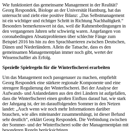
Wie funktioniert das gemeinsame Management in der Realität?
Georg Respondek, Biologe an der Universität Hamburg, hat das
untersucht und zieht eine positive Bilanz: „Das Selbstmanagement
ist ein wichtiger und richtiger Schritt in Richtung Nachhaltigkeit.“
Besonders bemerkenswert ist das, weil die Rahmenbedingungen in
den vergangenen Jahren sehr schwierig waren. Angefangen von
coronabedingten Absatzproblemen über schlechte Fänge zum
Beispiel 2016 bis hin zu den Sprachbarrieren zwischen Deutschen,
Dänen und Niederländern. Allein die Tatsache, dass es den
gemeinsamen Managementplan immer noch gibt, wertet der
Wissenschaftler als Erfolg.
Spezielle Spielregeln für die Winterfischerei erarbeiten
Um das Management noch passgenauer zu machen, empfiehlt
Georg Respondek eine stärkere regionale Komponente und eine
strengere Regulierung der Winterfischerei. Bei der Analyse der
Aufwands- und Anlandedaten aus den drei Ländern ist aufgefallen,
dass die Winterfischerei einen großen Einfluss darauf hat, wie stark
der Jahrgang ist, der im darauffolgenden Sommer in den Netzen
landet: „Auch wenn wir noch mehr Informationen darüber
brauchen, wie alles miteinander zusammenhängt, ist dieser Befund
sehr deutlich“, erklärt Georg Respondek. Die Verbindung zwischen
der Sommer- und der Winterfischerei sollte der Managementplan mit
besonderen Regeln berücksichtigen.