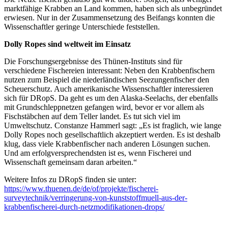
marktfähige Krabben an Land kommen, haben sich als unbegründet
erwiesen. Nur in der Zusammensetzung des Beifangs konnten die
Wissenschaftler geringe Unterschiede feststellen.
Dolly Ropes sind weltweit im Einsatz
Die Forschungsergebnisse des Thünen-Instituts sind für
verschiedene Fischereien interessant: Neben den Krabbenfischern
nutzen zum Beispiel die niederländischen Seezungenfischer den
Scheuerschutz. Auch amerikanische Wissenschaftler interessieren
sich für DRopS. Da geht es um den Alaska-Seelachs, der ebenfalls
mit Grundschleppnetzen gefangen wird, bevor er vor allem als
Fischstäbchen auf dem Teller landet. Es tut sich viel im
Umweltschutz. Constanze Hammerl sagt: „Es ist fraglich, wie lange
Dolly Ropes noch gesellschaftlich akzeptiert werden. Es ist deshalb
klug, dass viele Krabbenfischer nach anderen Lösungen suchen.
Und am erfolgversprechendsten ist es, wenn Fischerei und
Wissenschaft gemeinsam daran arbeiten.“
Weitere Infos zu DRopS finden sie unter:
https://www.thuenen.de/de/of/projekte/fischerei-
surveytechnik/verringerung-von-kunststoffmuell-aus-der-
krabbenfischerei-durch-netzmodifikationen-drops/