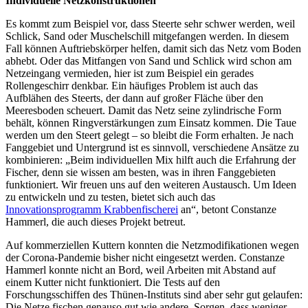
Individuelle Netzkonstruktionen
Es kommt zum Beispiel vor, dass Steerte sehr schwer werden, weil
Schlick, Sand oder Muschelschill mitgefangen werden. In diesem
Fall können Auftriebskörper helfen, damit sich das Netz vom Boden
abhebt. Oder das Mitfangen von Sand und Schlick wird schon am
Netzeingang vermieden, hier ist zum Beispiel ein gerades
Rollengeschirr denkbar. Ein häufiges Problem ist auch das
Aufblähen des Steerts, der dann auf großer Fläche über den
Meeresboden scheuert. Damit das Netz seine zylindrische Form
behält, können Ringverstärkungen zum Einsatz kommen. Die Taue
werden um den Steert gelegt – so bleibt die Form erhalten. Je nach
Fanggebiet und Untergrund ist es sinnvoll, verschiedene Ansätze zu
kombinieren: „Beim individuellen Mix hilft auch die Erfahrung der
Fischer, denn sie wissen am besten, was in ihren Fanggebieten
funktioniert. Wir freuen uns auf den weiteren Austausch. Um Ideen
zu entwickeln und zu testen, bietet sich auch das
Innovationsprogramm Krabbenfischerei
an“, betont Constanze
Hammerl, die auch dieses Projekt betreut.
Auf kommerziellen Kuttern konnten die Netzmodifikationen wegen
der Corona-Pandemie bisher nicht eingesetzt werden. Constanze
Hammerl konnte nicht an Bord, weil Arbeiten mit Abstand auf
einem Kutter nicht funktioniert. Die Tests auf den
Forschungsschiffen des Thünen-Instituts sind aber sehr gut gelaufen:
Die Netze fischen genauso gut wie andere. Sorgen, dass weniger