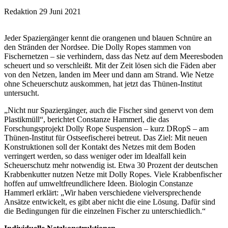
Redaktion
29 Juni 2021
Jeder Spaziergänger kennt die orangenen und blauen Schnüre an
den Stränden der Nordsee. Die Dolly Ropes stammen von
Fischernetzen – sie verhindern, dass das Netz auf dem Meeresboden
scheuert und so verschleißt. Mit der Zeit lösen sich die Fäden aber
von den Netzen, landen im Meer und dann am Strand. Wie Netze
ohne Scheuerschutz auskommen, hat jetzt das Thünen-Institut
untersucht.
„Nicht nur Spaziergänger, auch die Fischer sind genervt von dem
Plastikmüll“, berichtet Constanze Hammerl, die das
Forschungsprojekt Dolly Rope Suspension – kurz DRopS – am
Thünen-Institut für Ostseefischerei betreut. Das Ziel: Mit neuen
Konstruktionen soll der Kontakt des Netzes mit dem Boden
verringert werden, so dass weniger oder im Idealfall kein
Scheuerschutz mehr notwendig ist. Etwa 30 Prozent der deutschen
Krabbenkutter nutzen Netze mit Dolly Ropes. Viele Krabbenfischer
hoffen auf umweltfreundlichere Ideen. Biologin Constanze
Hammerl erklärt: „Wir haben verschiedene vielversprechende
Ansätze entwickelt, es gibt aber nicht die eine Lösung. Dafür sind
die Bedingungen für die einzelnen Fischer zu unterschiedlich.“