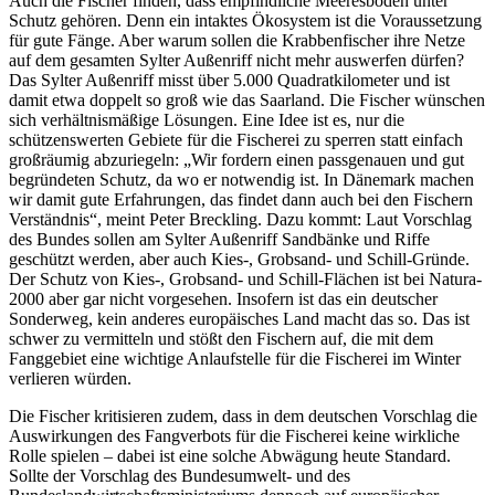
Auch die Fischer finden, dass empfindliche Meeresböden unter
Schutz gehören. Denn ein intaktes Ökosystem ist die Voraussetzung
für gute Fänge. Aber warum sollen die Krabbenfischer ihre Netze
auf dem gesamten Sylter Außenriff nicht mehr auswerfen dürfen?
Das Sylter Außenriff misst über 5.000 Quadratkilometer und ist
damit etwa doppelt so groß wie das Saarland. Die Fischer wünschen
sich verhältnismäßige Lösungen. Eine Idee ist es, nur die
schützenswerten Gebiete für die Fischerei zu sperren statt einfach
großräumig abzuriegeln: „Wir fordern einen passgenauen und gut
begründeten Schutz, da wo er notwendig ist. In Dänemark machen
wir damit gute Erfahrungen, das findet dann auch bei den Fischern
Verständnis“, meint Peter Breckling. Dazu kommt: Laut Vorschlag
des Bundes sollen am Sylter Außenriff Sandbänke und Riffe
geschützt werden, aber auch Kies-, Grobsand- und Schill-Gründe.
Der Schutz von Kies-, Grobsand- und Schill-Flächen ist bei Natura-
2000 aber gar nicht vorgesehen. Insofern ist das ein deutscher
Sonderweg, kein anderes europäisches Land macht das so. Das ist
schwer zu vermitteln und stößt den Fischern auf, die mit dem
Fanggebiet eine wichtige Anlaufstelle für die Fischerei im Winter
verlieren würden.
Die Fischer kritisieren zudem, dass in dem deutschen Vorschlag die
Auswirkungen des Fangverbots für die Fischerei keine wirkliche
Rolle spielen – dabei ist eine solche Abwägung heute Standard.
Sollte der Vorschlag des Bundesumwelt- und des