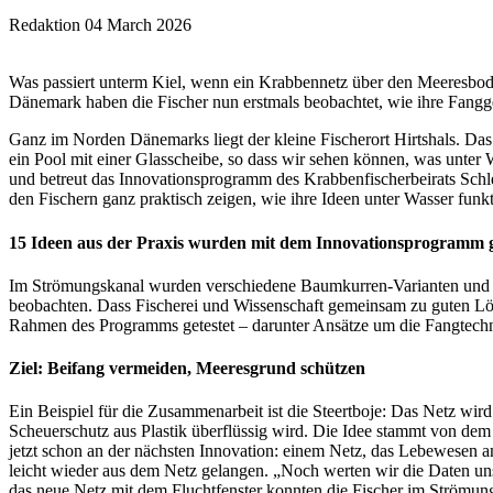
Redaktion
04 March 2026
Was passiert unterm Kiel, wenn ein Krabbennetz über den Meeresboden
Dänemark haben die Fischer nun erstmals beobachtet, wie ihre Fangge
Ganz im Norden Dänemarks liegt der kleine Fischerort Hirtshals. Das
ein Pool mit einer Glasscheibe, so dass wir sehen können, was unter 
und betreut das Innovationsprogramm des Krabbenfischerbeirats Schl
den Fischern ganz praktisch zeigen, wie ihre Ideen unter Wasser funkt
15 Ideen aus der Praxis wurden mit dem Innovationsprogramm g
Im Strömungskanal wurden verschiedene Baumkurren-Varianten und Netz
beobachten. Dass Fischerei und Wissenschaft gemeinsam zu guten Lö
Rahmen des Programms getestet – darunter Ansätze um die Fangtechni
Ziel: Beifang vermeiden, Meeresgrund schützen
Ein Beispiel für die Zusammenarbeit ist die Steertboje: Das Netz wird
Scheuerschutz aus Plastik überflüssig wird. Die Idee stammt von dem
jetzt schon an der nächsten Innovation: einem Netz, das Lebewesen 
leicht wieder aus dem Netz gelangen. „Noch werten wir die Daten unse
das neue Netz mit dem Fluchtfenster konnten die Fischer im Strömu