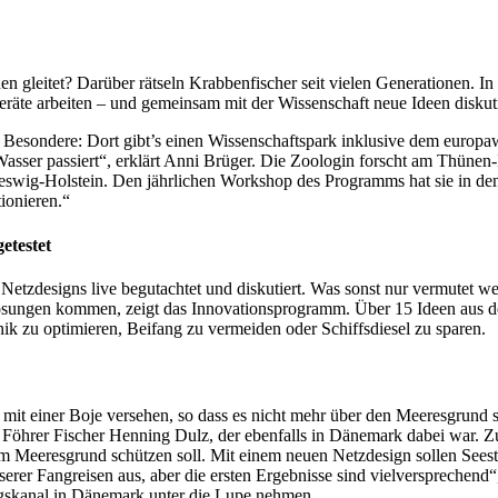
 gleitet? Darüber rätseln Krabbenfischer seit vielen Generationen. In
räte arbeiten – und gemeinsam mit der Wissenschaft neue Ideen diskut
 Besondere: Dort gibt’s einen Wissenschaftspark inklusive dem europaw
Wasser passiert“, erklärt Anni Brüger. Die Zoologin forscht am Thünen-
eswig-Holstein. Den jährlichen Workshop des Programms hat sie in den
ionieren.“
etestet
designs live begutachtet und diskutiert. Was sonst nur vermutet werd
sungen kommen, zeigt das Innovationsprogramm. Über 15 Ideen aus der
k zu optimieren, Beifang zu vermeiden oder Schiffsdiesel zu sparen.
 mit einer Boje versehen, so dass es nicht mehr über den Meeresgrund s
 Föhrer Fischer Henning Dulz, der ebenfalls in Dänemark dabei war. Z
am Meeresgrund schützen soll. Mit einem neuen Netzdesign sollen See
rer Fangreisen aus, aber die ersten Ergebnisse sind vielversprechend“
ngskanal in Dänemark unter die Lupe nehmen.